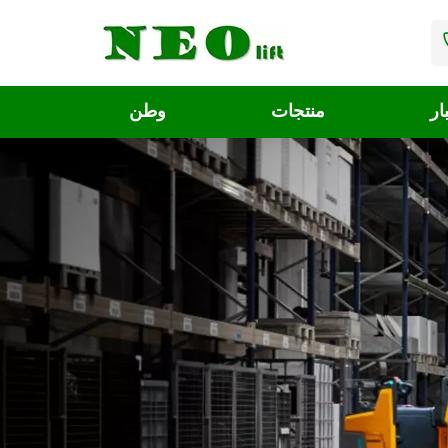
ار
منتجات
وطن