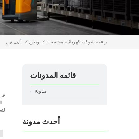
رافعة شوكية كهربائية مخصصة
/
وطن
/
أنت في :
قائمة المدونات
مدونة
في 
ال
التع
أحدث مدونة
ال