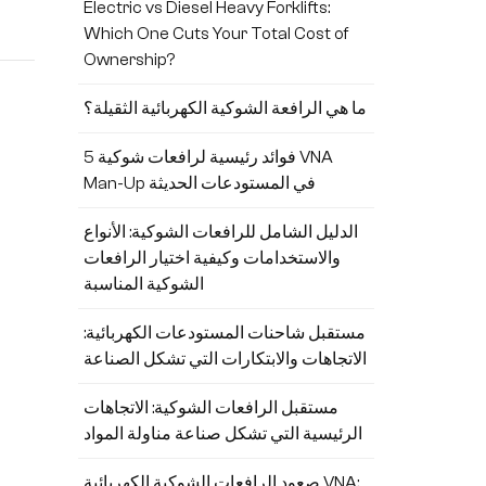
صُممت
Electric vs Diesel Heavy Forklifts:
Which One Cuts Your Total Cost of
خصي
Ownership?
د
أمان
ما هي الرافعة الشوكية الكهربائية الثقيلة؟
راح
5 فوائد رئيسية لرافعات شوكية VNA
الم
Man-Up في المستودعات الحديثة
الدليل الشامل للرافعات الشوكية: الأنواع
والاستخدامات وكيفية اختيار الرافعات
الشوكية المناسبة
المق
مستقبل شاحنات المستودعات الكهربائية:
الاتجاهات والابتكارات التي تشكل الصناعة
لصنا
مستقبل الرافعات الشوكية: الاتجاهات
الرئيسية التي تشكل صناعة مناولة المواد
المت
صعود الرافعات الشوكية الكهربائية VNA: