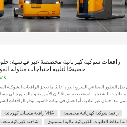
رافعات شوكية كهربائية مخصصة غير قياسية: حل
خصيصًا لتلبية احتياجات مناولة المو
2025
ظل التطور الصناعي السريع اليوم، غالبًا ما تعجز الرافعات الشوكية القي
متطلبات التشغيلية المتخصصة. سواءً كان الأمر يتعلق بالمناورة في مس
امل مع أحمال غير عادية، أو العمل في بيئات قاسية، توفر الرافعات الشوك
المخصصة غير القياسية المرونة والكفاءة اللازمتين لمواجهة تحديات 
رافعة شوكية كهربائية مخصصة
رافعة منصات كهربائية VNA
الفريدة.يستكشف هذا المدونة الفوائد والتطبيقات والاعتبارات الرئيسية 
رافعة الشوكية الكهربائية المخصصة.لماذا تختار الرافعة الشوكية الكهرب
آلة التقاط الطلبات الكهربائية عالية المستوى
شاحنة كهربائية متعددة