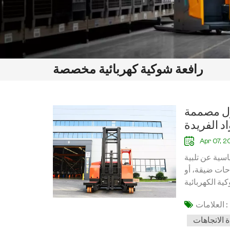
رافعة شوكية كهربائية مخصصة
ول مصممة
اد الفريدة
Apr 07, 
اسية عن تلبية
احات ضيقة، أو
ية الكهربائية
مناولة المواد
العلامات :
عند اختيار حل
ائية المخصصة؟
 الاتجاهات