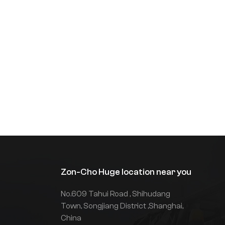
ياتك تتطلب مناولة متخصصة، أو بيئات عمل فريدة، أو كفاءة عالية، فقد
كية الكهربائية المخصصة غير القياسية الحل الأمثل. من خلال التعاون م
برة، يمكنك تصميم رافعة شوكية تتوافق تمامًا مع سير عملك، وتُحسّن ا
Zon-Cho Huge location near you
No.609 Tahui Road , Shihudang
Town, Songjiang District ,Shanghai,
China