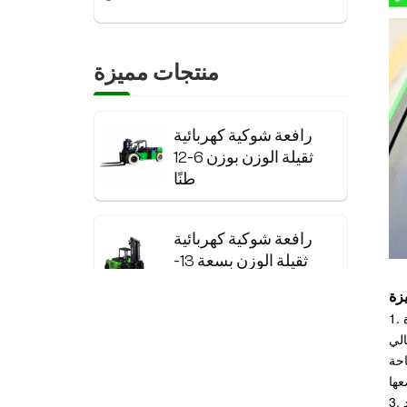
منتجات مميزة
رافعة شوكية كهربائية
ثقيلة الوزن بوزن 6-12
طنًا
رافعة شوكية كهربائية
ثقيلة الوزن بسعة 13-
20 طنًا مزودة ببطارية
ليثيوم
1. هيكل المركبة مدمج، وتشغيلها أكثر مرونة. تتميز المركبة بمركز ثقل منخفض وثبات ممتاز. وهي مناسبة لتخزين البضائع ذات الحمولات الكبيرة
رافعة شوكية كهربائية
احة
من الفولاذ المقاوم
للصدأ
3. مجهزة بنظام محرك تيار متردد كامل، ولها خصائص القدرة القوية على التسلق، والصيانة الخالية من الصيانة، والكبح المتجدد، والاستقرار الجيد