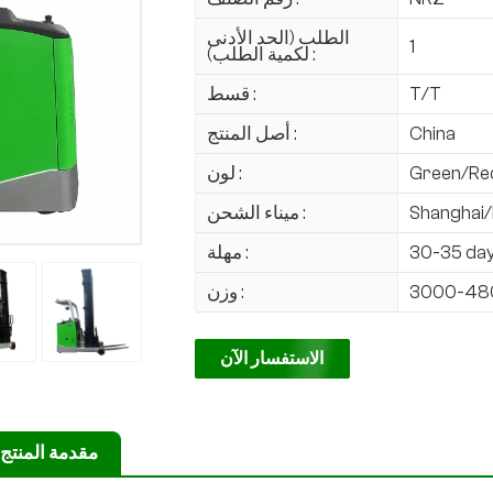
الطلب (الحد الأدنى
1
لكمية الطلب) :
T/T
قسط :
China
أصل المنتج :
Green/Re
لون :
Shanghai/
ميناء الشحن :
30-35 da
مهلة :
3000-48
وزن :
الاستفسار الآن
مقدمة المنتج