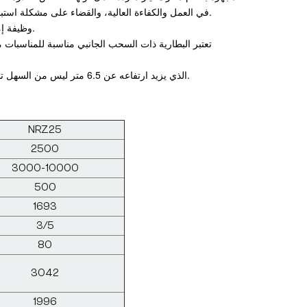
في العمل والكفاءة العالية، والقضاء على مشكلة استبدال فرش الكربون لمحركات التيار المستمر، ولا يتطلب المزيد من الصيانة والصيانة.
4. وظيفة إمالة الشوكة للأمام والخلف قياسية لمنع انقلاب الحمولة وتحسين استقرار الحمل.
6. الفولاذ الجسري عالي القوة على شكل حرف H الذي يزيد ارتفاعه عن 6.5 متر ليس من السهل تشويهه ويعمل بسلاسة وموثوقية.
NRZ25
2500
3000-10000
500
1693
3/5
80
3042
1996