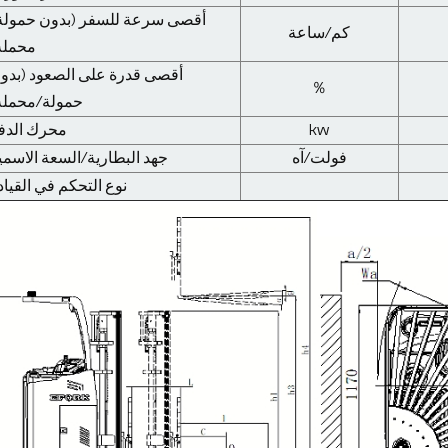
أقصى سرعة للسفر (بدون حمولة
كم/ساعة
محملة
أقصى قدرة على الصعود (بدو
％
حمولة/محملة
kw
محرك الدف
فولت/آه
جهد البطارية/السعة الاسمي
نوع التحكم في القياد