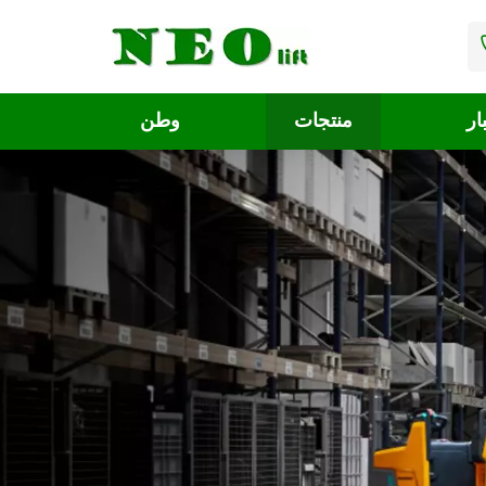
ار
منتجات
وطن