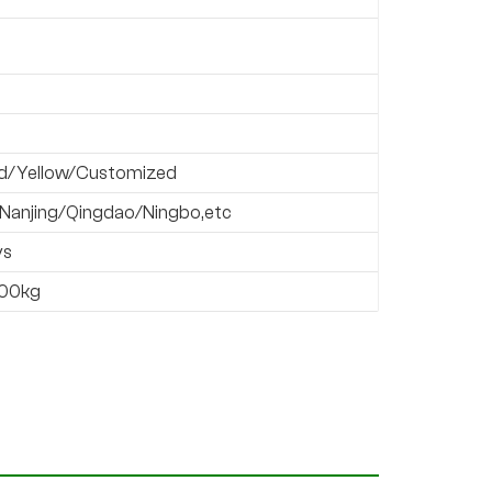
d/Yellow/Customized
Nanjing/Qingdao/Ningbo,etc
ys
00kg