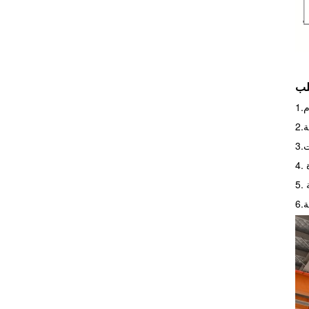
م
ة
ت
ة
ة
ة