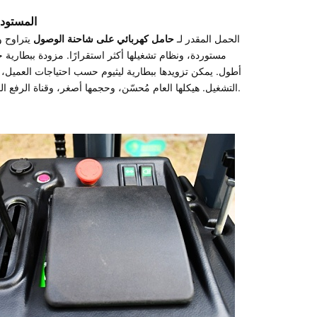
المستود
الحمل المقدر لـ
حامل كهربائي على شاحنة الوصول
مستوردة، ونظام تشغيلها أكثر استقرارًا. مزودة ببطاري
أطول. يمكن تزويدها ببطارية ليثيوم حسب احتياجات العميل، مما
التشغيل. هيكلها العام مُحسّن، وحجمها أصغر، وقناة الرفع المطلوبة أصغر، مما يوفر مساحة تخزين كبيرة. حلول التخصيص غير القياسية مقبولة.