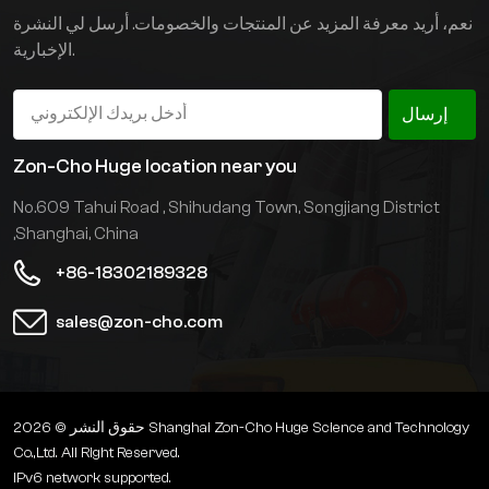
مستوردة، نظام تشغيل أكثر
بفعالية. يتطلب تصميم
نعم، أريد معرفة المزيد عن المنتجات والخصومات. أرسل لي النشرة
استقرارًا. تصميم شوكة
شوكة المقص ممرات
الإخبارية.
مقصية، يتطلب قناة أصغر،
أصغر، مما يزيد من سعة
مما يزيد مساحة استخدام
التخزين بشكل فعال.
المستودع بشكل فعال. كما
وبفضل صناعة التخزين
إرسال
يمكن توفير حلول مخصصة
عالية الكثافة، يمكن توفير
متنوعة وفقًا لاحتياجات
خيارات تخصيص غير
Zon-Cho Huge location near you
العملاء.
قياسية، مثل التخزين
No.609 Tahui Road , Shihudang Town, Songjiang District
المقاوم للانفجار والتخزين
البارد، وفقًا لاحتياجات
,Shanghai, China
العملاء.
+86-18302189328
sales@zon-cho.com
حقوق النشر © 2026 Shanghai Zon-Cho Huge Science and Technology
Co.,Ltd. All Right Reserved.
IPv6 network supported.