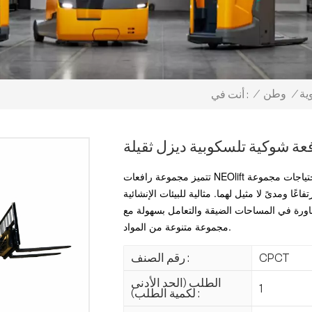
ية
/
وطن
/
أنت في :
عة شوكية تلسكوبية ديزل ثقيلة
تتميز مجموعة رافعات NEOlift الشوكية التلسكوبية بمدى وتنوع استثنائيين. صُممت لتلبية احتياجات مجموعة
عًا ومدىً لا مثيل لهما. مثالية للبيئات الإنشائية
مناورة في المساحات الضيقة والتعامل بسهولة مع
مجموعة متنوعة من المواد.
CPCT
رقم الصنف :
الطلب (الحد الأدنى
1
لكمية الطلب) :