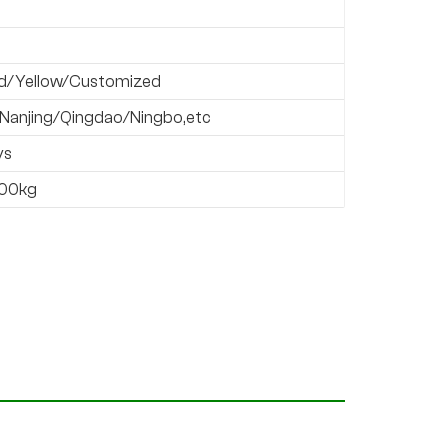
d/Yellow/Customized
Nanjing/Qingdao/Ningbo,etc
ys
00kg