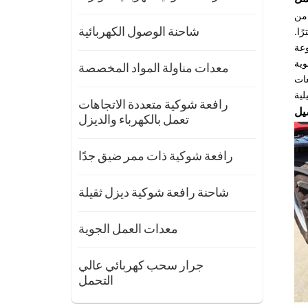
 من
ا ووصولًا لا مثيل لهما. تتراوح حمولتها بين 3.5 و4 أطنان، ويبلغ أقصى مدى لها 17.5 مترًا.
شاحنة الوصول الكهربائية
وعة
وية
معدات مناولة المواد المخصصة
عات
رافعة شوكية متعددة الاتجاهات
تعمل بالكهرباء والديزل
رافعة شوكية ذات ممر ضيق جدًا
شاحنة رافعة شوكية ديزل ثقيلة
معدات العمل الجوية
جرار سحب كهربائي عالي
التحمل