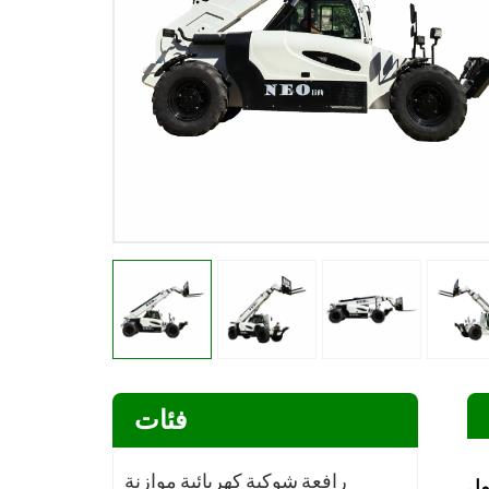
فئات
رافعة شوكية كهربائية موازنة
مل