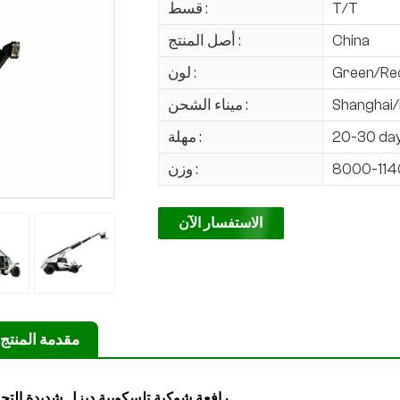
T/T
قسط :
China
أصل المنتج :
Green/Re
لون :
Shanghai/
ميناء الشحن :
20-30 da
مهلة :
8000-114
وزن :
الاستفسار الآن
مقدمة المنتج
رافعة شوكية تلسكوبية ديزل شديدة التح