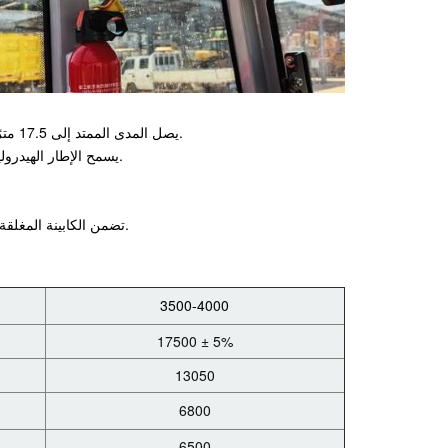
1. يصل المدى الممتد إلى 17.5 مترًا وقدرة رفع قصوى تبلغ 4 أطنان مما يجعلها مناسبة لعمليات الرفع العالية للغاية.
2. يسمح الإطار الهيدروليكي سريع التغيير بتغييرات مرنة للملحقات والانتقالات السريعة بين مواقع العمل.
5. تضمن الكابينة المغلقة، وأدوات التحكم الذكية، ونظام التدفق الهيدروليكي الثابت سلامة المشغل ودقته.
3500-4000
17500 ± 5%
13050
6800
6500