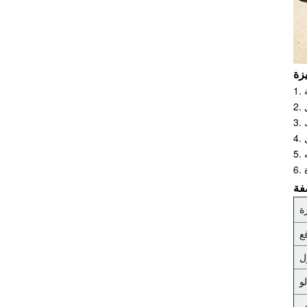
شاحنة ملف كهربائي
مخصصة غير قياسية
مستودع يستخدم
رافعة كهربائية
محمولة على شاحنة
رفع بوزن يتراوح بين
1.5 طن و3.0 طن
حامل كهربائي على
شاحنة مقصية عميقة
مزدوجة
ة
ع
شاحنة كهربائية عالية
ل
الأداء بوزن يتراوح من
1.5 طن إلى 3.0 طن
و
ر