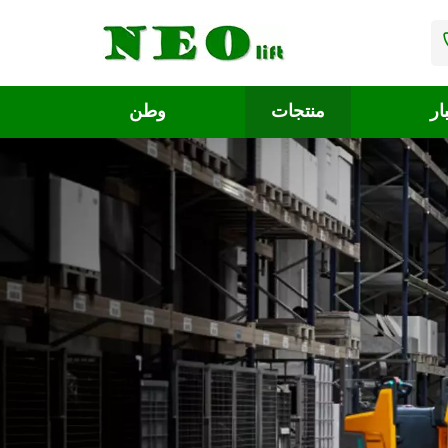
ار
منتجات
وطن