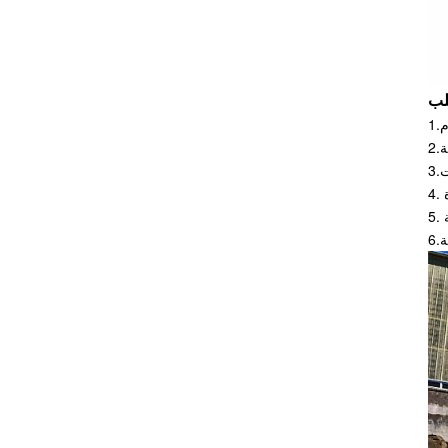
م
ة
ت
ة
ة
ة