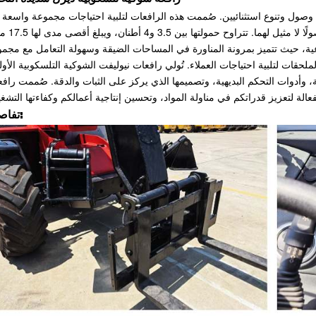
 وصول وتنوع استثنائيين. صُممت هذه الرافعات لتلبية احتياجات مجموعة واسعة
الصناعات، وهي مزودة بأذرع قابلة للسحب توفر ارتفاعً
لصناعية، حيث تتميز بمرونة المناورة في المساحات الضيقة وسهولة التعامل مع مجم
حقات لتلبية احتياجات العملاء. تُولي رافعات نيوليفت الشوكية التلسكوبية الأول
وأدوات التحكم البديهية، وتصميمها الذي يركز على الثبات والدقة. صُممت راف
تفاصيل: