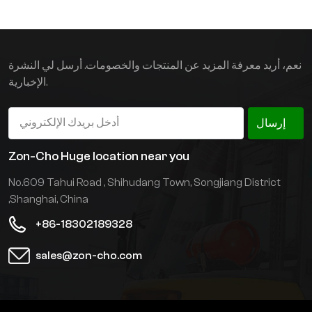
المقدرة من 4.0 إلى 5.0
أطنان، وارتفاع الرفع
القياسي من 3.0 إلى 8.0
أمتار. استخدام رافعة شوكية
نعم، أريد معرفة المزيد عن المنتجات والخصومات. أرسل لي النشرة
متعددة الاتجاهات لنقل
الإخبارية.
المواد الطويلة أكثر مرونة
وراحة، ويتمتع المشغل
بمجال رؤية جيد وأمان أكبر،
إرسال
مما يحسن بشكل كبير من
كفاءة مناولة المواد الطويلة
Zon-Cho Huge location near you
وتخزينها.
No.609 Tahui Road , Shihudang Town, Songjiang District
,Shanghai, China
+86-18302189328
sales@zon-cho.com