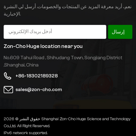
بشكل كبير؛ التحكم في رفع
نعم، أريد معرفة المزيد عن المنتجات والخصومات. أرسل لي النشرة
الدرجة، الصاري الرئيسي
الإخبارية.
والصاري المساعد يعملان
بشكل مستقل؛ وحدة تحكم
AC مستوردة بالكامل،
إرسال
مقبض تشغيل، أداة؛ وحدة
تحكم هيدروليكية متناسبة
Zon-Cho Huge location near you
كهروهيدروليكية؛ وضعان
No.609 Tahui Road , Shihudang Town, Songjiang District
للقيادة يمكن اختيارهما
بحرية: القيادة والقيادة
,Shanghai, China
الدائمة.
+86-18302189328
sales@zon-cho.com
حقوق النشر © 2026 Shanghai Zon-Cho Huge Science and Technology
Co.,Ltd. All Right Reserved.
IPv6 network supported.