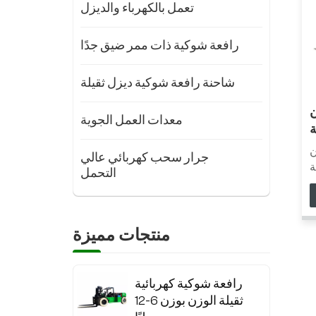
تعمل بالكهرباء والديزل
رافعة شوكية ذات ممر ضيق جدًا
شاحنة رافعة شوكية ديزل ثقيلة
ن
معدات العمل الجوية
ة
م
ن
جرار سحب كهربائي عالي
ية
التحمل
ن
ي
،
ة
منتجات مميزة
د
ق
ي
رافعة شوكية كهربائية
،
ثقيلة الوزن بوزن 6-12
ة