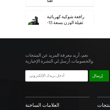
طنًا
ك
ل
ة
رافعة شوكية كهربائية
ي
ثقيلة الوزن بسعة 13-
د
20 طنًا مزودة ببطارية
ي
ليثيوم
ي
،
رافعة شوكية كهربائية
ر
من الفولاذ المقاوم
ر
نعم، أريد معرفة المزيد عن المنتجات
ة
للصدأ
والخصومات. أرسل لي النشرة الإخبارية.
،
ت
ة
شاحنة ملف كهربائي
إرسال
مخصصة غير قياسية
مستودع يستخدم
نتجات
العلامات الساخنة
رافعة كهربائية