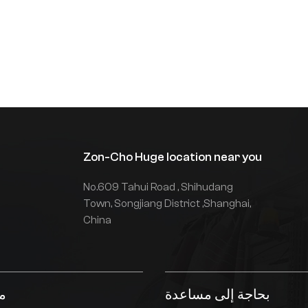
التشغيل. يُقلل التشغيل المُشتر
زمنيًا والإيقاف التلقائي أثناء الخمو
من استهلاك طاقة المحرك والمضخ
أثناء الخمول. يُقلل حل الجهد العال
580 فولت من استهلاك التيار. يُولّ
محرك متزامن مغناطيسي دائم عال
الكفاءة، ونظام التحكم الذكي ف
السرعة المتغيرة لمحرك الباب
حرارةً قليلةً جدًا، مما يوفر طاقةً أكث
بنسبة 20% من المحركات غي
Zon-Cho Huge location near you
المتزامنة. يُحسّن توليد الطاق
المتجددة لمختلف الأحمال السالبة
No.609 Tahui Road , Shihudang
باستخدام استعادة طاقة بطاريا
أيونات الليثيوم، من كفاءة الطاق
Town, Songjiang District ,Shanghai,
الإجمالية.
China
بحاجة إلى مساعدة
م