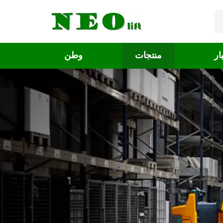
ار
منتجات
وطن