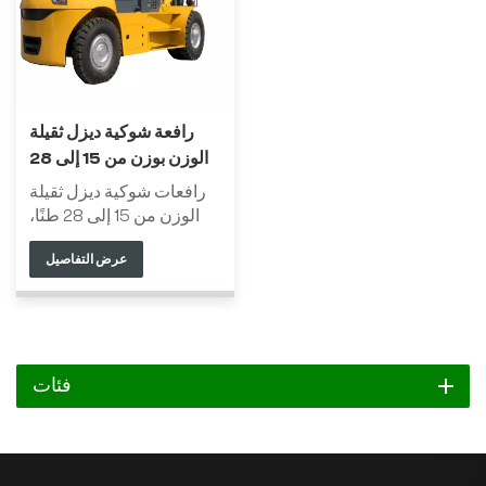
رافعة شوكية ديزل ثقيلة
الوزن بوزن من 15 إلى 28
طنًا
رافعات شوكية ديزل ثقيلة
الوزن من 15 إلى 28 طنًا،
جميع أجزائها الرئيسية من
عرض التفاصيل
شركات صينية مرموقة، هي
من أكثر منتجاتنا مبيعًا. تتميز
المركبة بأداء ممتاز،
وموثوقية ومتانة، وأمان
عالٍ، ومظهر هادئ وبسيط.
تتميز هذه الرافعات بنطاق
فئات
استخدام واسع، وهي مناسبة
لبيئات العمل الشاقة، مثل
الموانئ والسكك الحديدية
وصناعة الصلب.