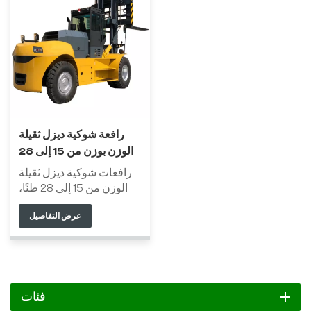
رافعة شوكية ديزل ثقيلة
الوزن بوزن من 15 إلى 28
طنًا
رافعات شوكية ديزل ثقيلة
الوزن من 15 إلى 28 طنًا،
جميع أجزائها الرئيسية من
عرض التفاصيل
شركات صينية مرموقة، هي
من أكثر منتجاتنا مبيعًا. تتميز
المركبة بأداء ممتاز،
وموثوقية ومتانة، وأمان
عالٍ، ومظهر هادئ وبسيط.
تتميز هذه الرافعات بنطاق
فئات
استخدام واسع، وهي مناسبة